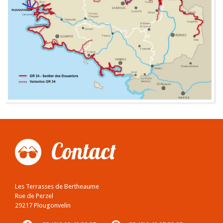
Contact
Les Terrasses de Bertheaume
Rue de Perzel
29217 Plougonvelin