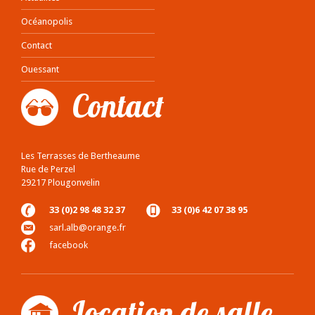
Océanopolis
Contact
Ouessant
Contact
Les Terrasses de Bertheaume
Rue de Perzel
29217 Plougonvelin
33 (0)2 98 48 32 37
33 (0)6 42 07 38 95
sarl.alb@orange.fr
facebook
Location de salle