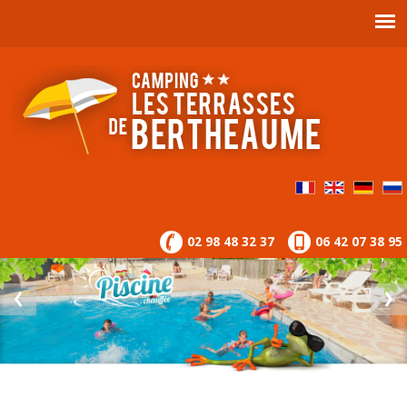
02 98 48 32 37
06 42 07 38 95
‹
›