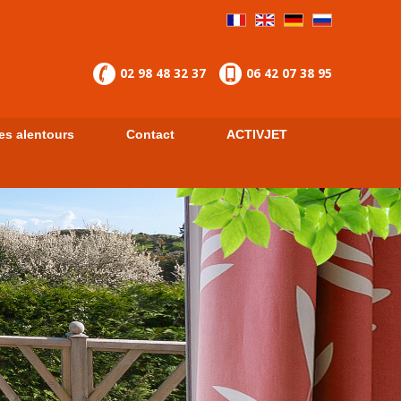
02 98 48 32 37
06 42 07 38 95
les alentours
Contact
ACTIVJET