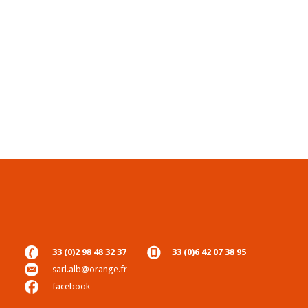
33 (0)2 98 48 32 37
33 (0)6 42 07 38 95
sarl.alb@orange.fr
facebook