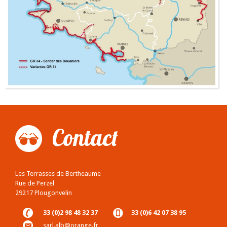
Contact
Les Terrasses de Bertheaume
Rue de Perzel
29217 Plougonvelin
33 (0)2 98 48 32 37
33 (0)6 42 07 38 95
sarl.alb@orange.fr